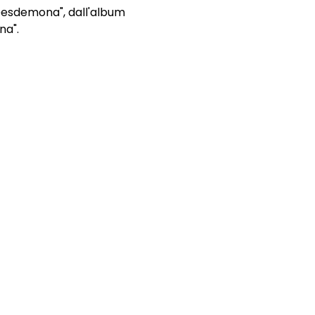
Desdemona", dall'album
a".